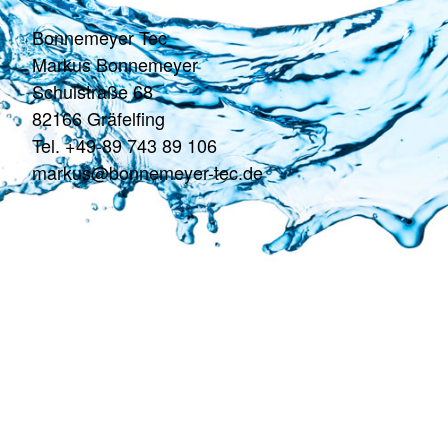
Bonnemeyer Tec
Markus Bonnemeyer
Schulstraße 68
82166 Gräfelfing
Tel. +49-89 743 89 106
markus@bonnemeyer-tec.de